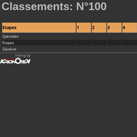
Classements: N°100
Etapes
1
2
3
4
Spéciales
Etapes
Général
Timing by