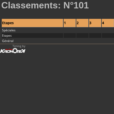
Classements: N°101
Etapes
1
2
3
4
Spéciales
Etapes
Général
Timing by