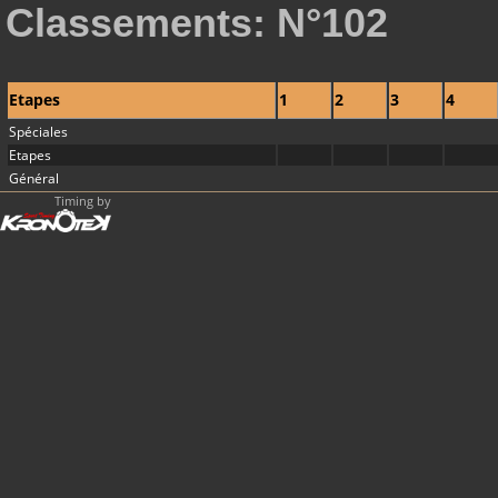
Classements: N°102
Etapes
1
2
3
4
Spéciales
Etapes
Général
Timing by