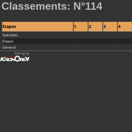
Classements: N°114
Etapes
1
2
3
4
Spéciales
Etapes
Général
Timing by