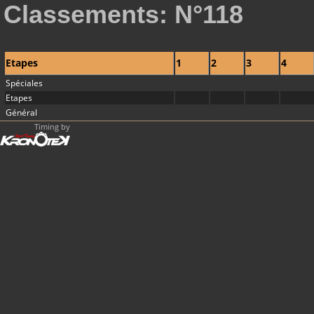
Classements: N°118
Etapes
1
2
3
4
Spéciales
Etapes
Général
Timing by