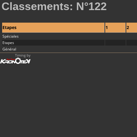
Classements: N°122
Etapes
1
2
Spéciales
Etapes
Général
Timing by