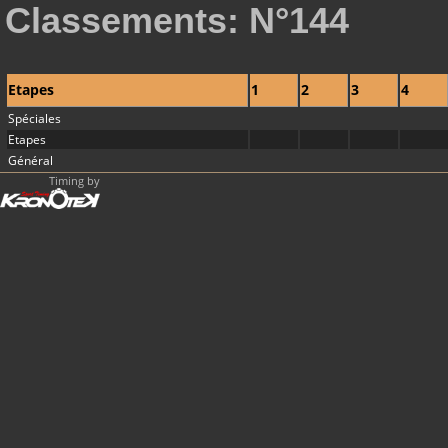
Classements: N°144
Etapes
1
2
3
4
Spéciales
Etapes
Général
Timing by