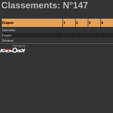
Classements: N°147
Etapes
1
2
3
4
Spéciales
Etapes
Général
Timing by