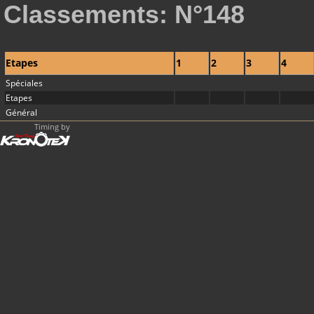
Classements: N°148
Etapes
1
2
3
4
Spéciales
Etapes
Général
Timing by