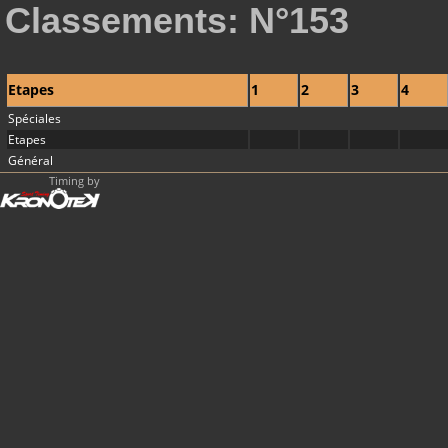
Classements: N°153
Etapes
1
2
3
4
Spéciales
Etapes
Général
Timing by