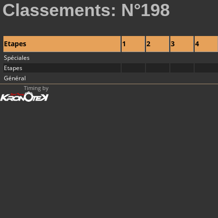
Classements: N°198
Etapes
1
2
3
4
Spéciales
Etapes
Général
Timing by