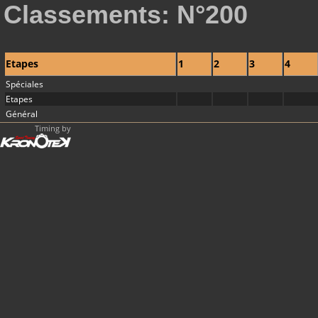
Classements: N°200
Etapes
1
2
3
4
Spéciales
Etapes
Général
Timing by