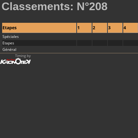
Classements: N°208
Etapes
1
2
3
4
Spéciales
Etapes
Général
Timing by