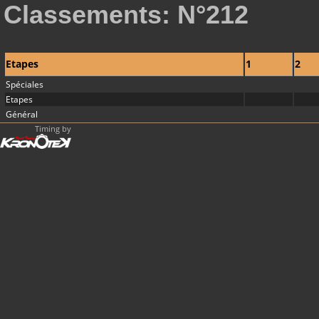
Classements: N°212
Etapes
1
2
Spéciales
Etapes
Général
Timing by