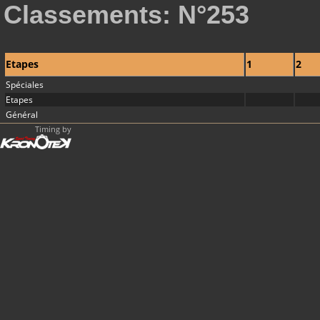
Classements: N°253
Etapes
1
2
Spéciales
Etapes
Général
Timing by