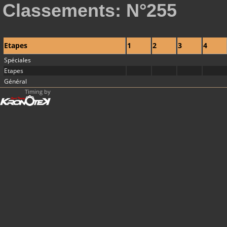
Classements: N°255
Etapes
1
2
3
4
Spéciales
Etapes
Général
Timing by