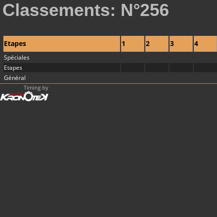
Classements: N°256
Etapes
1
2
3
4
Spéciales
Etapes
Général
Timing by