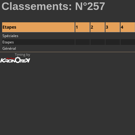
Classements: N°257
Etapes
1
2
3
4
Spéciales
Etapes
Général
Timing by