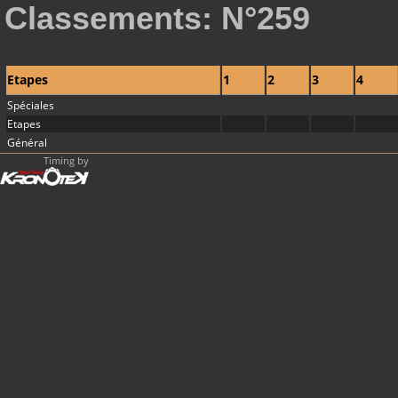
Classements: N°259
Etapes
1
2
3
4
Spéciales
Etapes
Général
Timing by