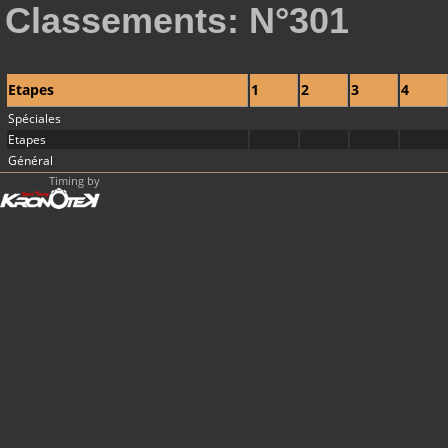
Classements: N°301
Etapes
1
2
3
4
Spéciales
Etapes
Général
Timing by