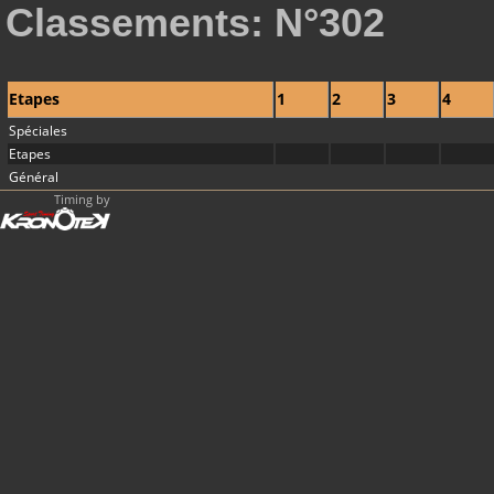
Classements: N°302
Etapes
1
2
3
4
Spéciales
Etapes
Général
Timing by