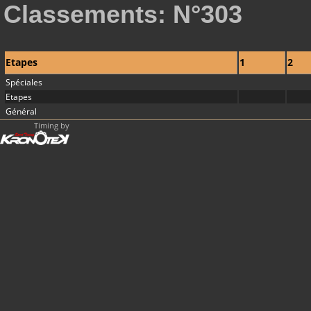
Classements: N°303
Etapes
1
2
Spéciales
Etapes
Général
Timing by