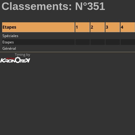
Classements: N°351
Etapes
1
2
3
4
Spéciales
Etapes
Général
Timing by