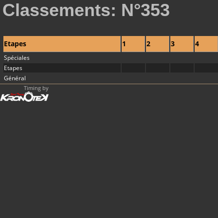
Classements: N°353
Etapes
1
2
3
4
Spéciales
Etapes
Général
Timing by