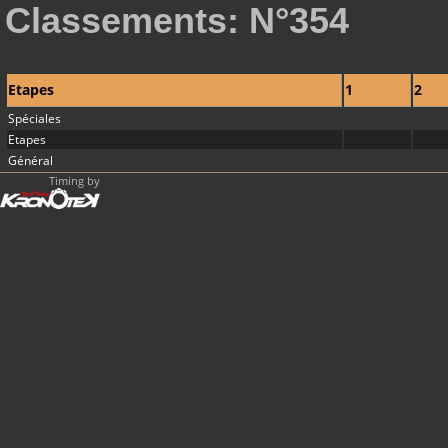
Classements: N°354
Etapes
1
2
Spéciales
Etapes
Général
Timing by