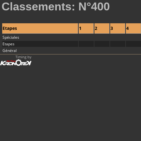
Classements: N°400
Etapes
1
2
3
4
Spéciales
Etapes
Général
Timing by