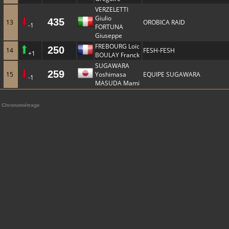
VERZELETTI
Giulio
435
13
OROBICA RAID
-1
FORTUNA
Giuseppe
FREBOURG Loïc
250
14
FESH-FESH
+1
BOULAY Franck
SUGAWARA
259
15
Yoshimasa
EQUIPE SUGAWARA
-1
MASUDA Mami
Chronométrage