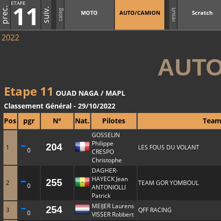
ETAPE
11
prec.
suiv.
result
categ
MOTO
AUTO/CAMION
Scratch
2022
AUTO
Etape 11
OUAD NAGA / MAPL
Classement Général - 29/10/2022
Pos
pgr
N°
Nat.
Pilotes
Tea
GOSSELIN
Philippe
204
1
LES FOUS DU VOLANT
0
CRESPO
Christophe
DAGHER-
HAYECK Jean
255
2
TEAM GOR YOMBOUL
0
ANTONIOLLI
Patrick
MEIJER Laurens
254
3
QFF RACING
0
VISSER Robbert