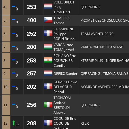
VOLLEBREGT
253
4
Rudy
QFF RACING
0
TRAA Gert
TOMECEK
400
5
PROMET CZECHOSLOVAK GR
0
Tomas
CHAMPIGNE
252
6
Philippe
TEAM AVENTURE 79
0
ROBIN Bruno
VARGA Irme
200
7
VARGA RACING TEAM ASE
0
TOMA Jozsef
SCHIANO Eric
258
8
POURCHIER
XTREME PLUS - NIGER RACIN
0
Camille
257
9
DERIKX Sander
QFF RACING - TIMOLA RALLY
0
GERARD David
202
10
DELACOUR
NOMINOE AVENTURES MD RA
0
Pascal
TRONCONI
Andrea
256
11
QFF RACING
0
BERTOLDI
Alberto
COQUIDE Eric
208
12
COQUIDE
RT2R
+1
Grégoire