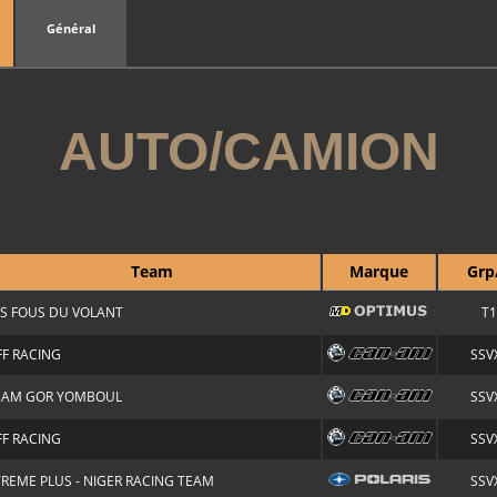
Général
AUTO/CAMION
Team
Marque
Grp
ES FOUS DU VOLANT
T1
FF RACING
SSVX
EAM GOR YOMBOUL
SSVX
FF RACING
SSVX
TREME PLUS - NIGER RACING TEAM
SSVX