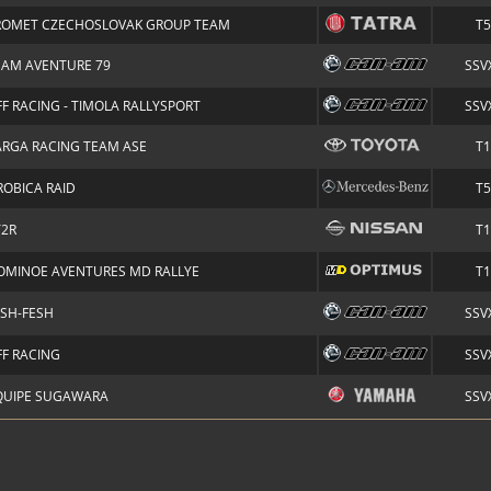
ROMET CZECHOSLOVAK GROUP TEAM
T5
EAM AVENTURE 79
SSVX
FF RACING - TIMOLA RALLYSPORT
SSVX
ARGA RACING TEAM ASE
T1
ROBICA RAID
T5
T2R
T1
OMINOE AVENTURES MD RALLYE
T1
ESH-FESH
SSVX
FF RACING
SSVX
QUIPE SUGAWARA
SSVX