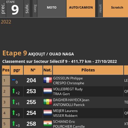
ETAPE
9
prec.
suiv.
result
categ
MOTO
AUTO/CAMION
Scratch
2022
Etape 9
AKJOUJT / OUAD NAGA
Classement sur Secteur Sélectif 9 - 411,77 km - 27/10/2022
Pos
pgr
N°
Nat.
Pilotes
GOSSELIN Philippe
204
1
L
0
CRESPO Christophe
VOLLEBREGT Rudy
253
2
Q
+2
TRAA Gert
DAGHER-HAYECK Jean
255
3
T
+1
ANTONIOLLI Patrick
MEIJER Laurens
254
4
Q
+3
VISSER Robbert
SCHIANO Eric
258
5
X
+3
POURCHIER Camille