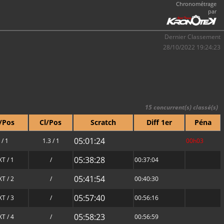
Chronométrage
par
Dernier Classement
28/10/2022 19:24:23
15 concurrent(s) classé(s)
/Pos
Cl/Pos
Scratch
Diff 1er
Péna
05:01:24
 / 1
1.3 / 1
00h03
05:38:28
T / 1
/
00:37:04
05:41:54
T / 2
/
00:40:30
05:57:40
T / 3
/
00:56:16
05:58:23
T / 4
/
00:56:59