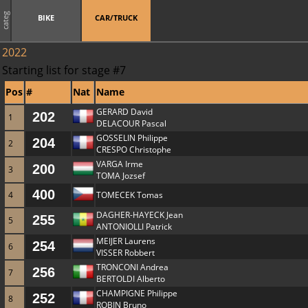
categ
BIKE
CAR/TRUCK
2022
Starting list for stage #7
Pos
#
Nat
Name
GERARD David
202
1
DELACOUR Pascal
GOSSELIN Philippe
204
2
CRESPO Christophe
VARGA Irme
200
3
TOMA Jozsef
400
4
TOMECEK Tomas
DAGHER-HAYECK Jean
255
5
ANTONIOLLI Patrick
MEIJER Laurens
254
6
VISSER Robbert
TRONCONI Andrea
256
7
BERTOLDI Alberto
CHAMPIGNE Philippe
252
8
ROBIN Bruno