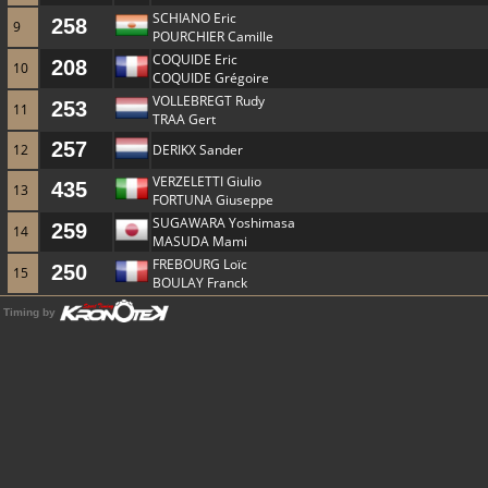
SCHIANO Eric
258
9
POURCHIER Camille
COQUIDE Eric
208
10
COQUIDE Grégoire
VOLLEBREGT Rudy
253
11
TRAA Gert
257
12
DERIKX Sander
VERZELETTI Giulio
435
13
FORTUNA Giuseppe
SUGAWARA Yoshimasa
259
14
MASUDA Mami
FREBOURG Loïc
250
15
BOULAY Franck
Timing by